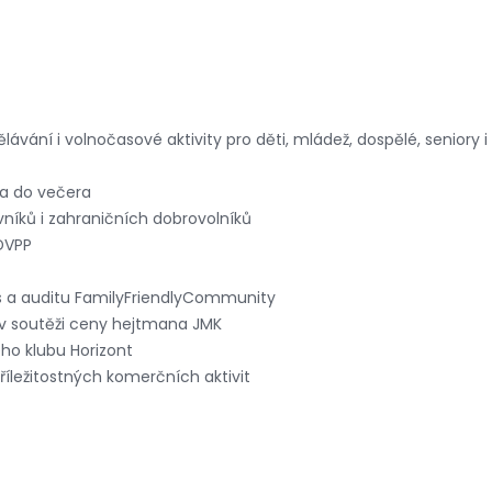
ělávání i volnočasové aktivity pro děti, mládež, dospělé, seniory
na do večera
vníků i zahraničních dobrovolníků
DVPP
s a auditu FamilyFriendlyCommunity
v soutěži ceny hejtmana JMK
ho klubu Horizont
říležitostných komerčních aktivit