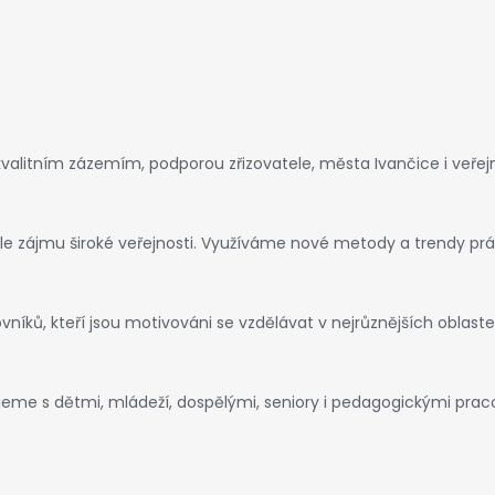
alitním zázemím, podporou zřizovatele, města Ivančice i veřejn
le zájmu široké veřejnosti. Využíváme nové metody a trendy práce
níků, kteří jsou motivováni se vzdělávat v nejrůznějších oblast
ujeme s dětmi, mládeží, dospělými, seniory i pedagogickými pra