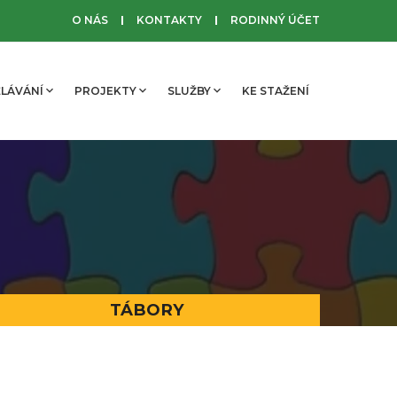
O NÁS
KONTAKTY
RODINNÝ ÚČET
LÁVÁNÍ
PROJEKTY
SLUŽBY
KE STAŽENÍ
TÁBORY