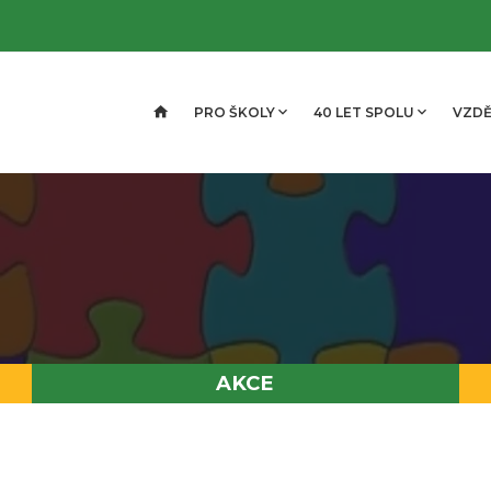
PRO ŠKOLY
40 LET SPOLU
VZDĚ
AKCE