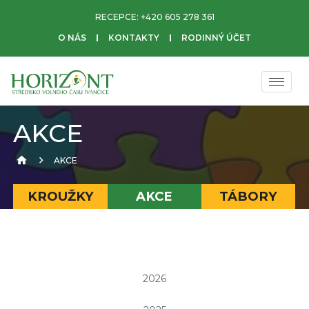
RECEPCE:
+420 605 278 361
O NÁS
KONTAKTY
RODINNÝ ÚČET
AKCE
AKCE
KROUŽKY
AKCE
TÁBORY
2026