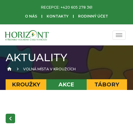
RECEPCE:
+420 605 278 361
O NÁS
KONTAKTY
RODINNÝ ÚČET
AKTUALITY
VOLNÁ MÍSTA V KROUŽCÍCH
KROUŽKY
AKCE
TÁBORY