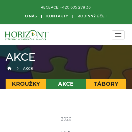
RECEPCE:
+420 605 278 361
O NÁS
KONTAKTY
RODINNÝ ÚČET
AKCE
AKCE
KROUŽKY
AKCE
TÁBORY
2026