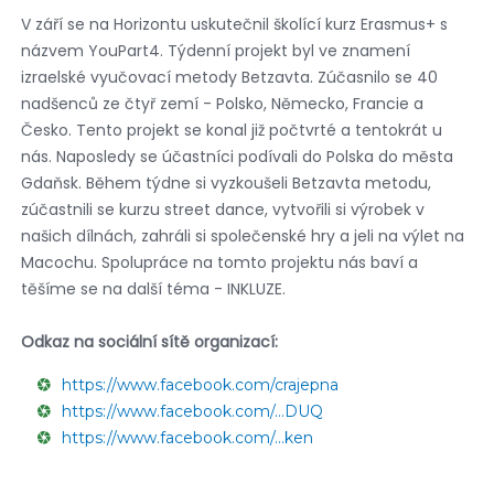
V září se na Horizontu uskutečnil školící kurz Erasmus+ s
názvem YouPart4. Týdenní projekt byl ve znamení
izraelské vyučovací metody Betzavta. Zúčasnilo se 40
nadšenců ze čtyř zemí - Polsko, Německo, Francie a
Česko. Tento projekt se konal již počtvrté a tentokrát u
nás. Naposledy se účastníci podívali do Polska do města
Gdaňsk. Během týdne si vyzkoušeli Betzavta metodu,
zúčastnili se kurzu street dance, vytvořili si výrobek v
našich dílnách, zahráli si společenské hry a jeli na výlet na
Macochu. Spolupráce na tomto projektu nás baví a
těšíme se na další téma - INKLUZE.
Odkaz na sociální sítě organizací:
https://www.facebook.com/crajepna
https://www.facebook.com/…DUQ
https://www.facebook.com/…ken