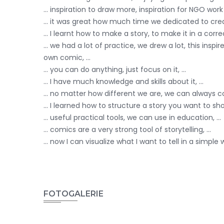
... inspiration to draw more, inspiration for NGO wor
... it was great how much time we dedicated to creat
... I learnt how to make a story, to make it in a corre
... we had a lot of practice, we drew a lot, this ins
own comic, ...
... you can do anything, just focus on it, ...
... I have much knowledge and skills about it, ...
... no matter how different we are, we can always co
... I learned how to structure a story you want to sho
... useful practical tools, we can use in education, ...
... comics are a very strong tool of storytelling, ...
... now I can visualize what I want to tell in a simple wa
FOTOGALERIE