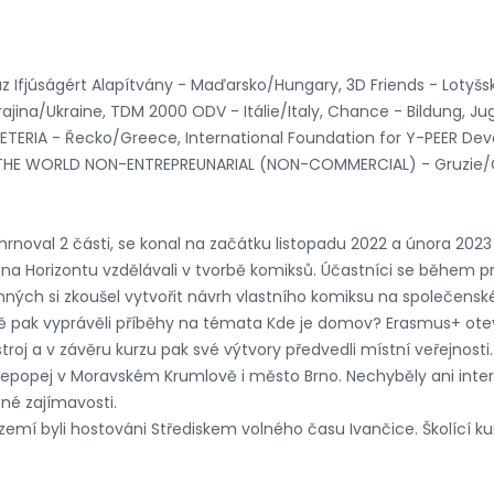
 Ifjúságért Alapítvány - Maďarsko/Hungary, 3D Friends - Lotyšs
rajina/Ukraine, TDM 2000 ODV - Itálie/Italy, Chance - Bildung
I ETERIA - Řecko/Greece, International Foundation for Y-PEER De
R THE WORLD NON-ENTREPREUNARIAL (NON-COMMERCIAL) - Gruzie/
hrnoval 2 části, se konal na začátku listopadu 2022 a února 2023 v
a Horizontu vzdělávali v tvorbě komiksů. Účastníci se během prvn
ných si zkoušel vytvořit návrh vlastního komiksu na společensk
ně pak vyprávěli příběhy na témata Kde je domov? Erasmus+ oteví
stroj a v závěru kurzu pak své výtvory předvedli místní veřejnosti.
 epopej v Moravském Krumlově i město Brno. Nechyběly ani interk
né zajímavosti.
h zemí byli hostováni Střediskem volného času Ivančice. Školící