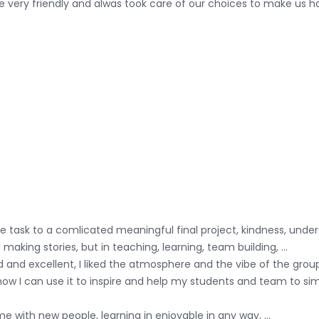
re very friendly and alwas took care of our choices to make us h
e task to a comlicated meaningful final project, kindness, unders
making stories, but in teaching, learning, team building, ...
 and excellent, I liked the atmosphere and the vibe of the group I
 how I can use it to inspire and help my students and team to sim
e with new people, learning in enjoyable in any way, ...