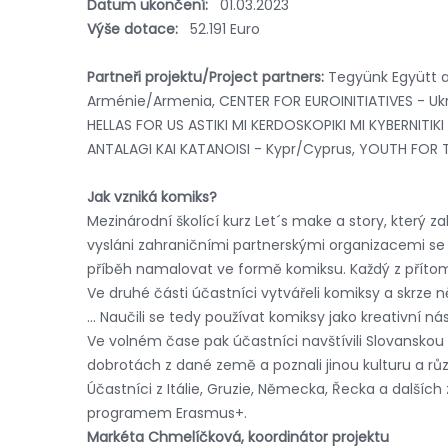
Datum ukončení:
01.03.2023
Výše dotace:
52.191 Euro
Partneři projektu/Project partners:
Tegyünk Együtt az
Arménie/Armenia, CENTER FOR EUROINITIATIVES - Uk
HELLAS FOR US ASTIKI MI KERDOSKOPIKI MI KYBERNITIK
ANTALAGI KAI KATANOISI - Kypr/Cyprus, YOUTH FO
Jak vzniká komiks?
Mezinárodní školící kurz Let´s make a story, který za
vysláni zahraničními partnerskými organizacemi se n
příběh namalovat ve formě komiksu. Každý z přítom
Ve druhé části účastníci vytvářeli komiksy a skrze 
... Naučili se tedy používat komiksy jako kreativní ná
Ve volném čase pak účastníci navštívili Slovanskou
dobrotách z dané země a poznali jinou kulturu a růz
Účastníci z Itálie, Gruzie, Německa, Řecka a dalšíc
programem Erasmus+.
Markéta Chmelíčková, koordinátor projektu