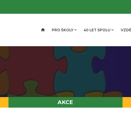
PRO ŠKOLY
40 LET SPOLU
VZDĚ
AKCE