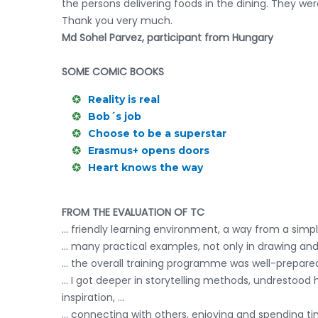
the persons delivering foods in the dining. They we
Thank you very much.
Md Sohel Parvez, participant from Hungary
SOME COMIC BOOKS
Reality is real
Bob´s job
Choose to be a superstar
Erasmus+ opens doors
Heart knows the way
FROM THE EVALUATION OF TC
... friendly learning environment, a way from a simpl
... many practical examples, not only in drawing and 
... the overall training programme was well-prepared
... I got deeper in storytelling methods, undrestood
inspiration, ...
... connecting with others, enjoying and spending tim