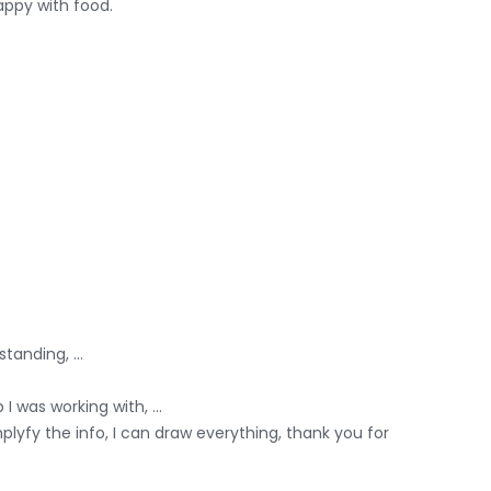
appy with food.
tanding, ...
 was working with, ...
plyfy the info, I can draw everything, thank you for