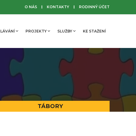
O NÁS
KONTAKTY
RODINNÝ ÚČET
LÁVÁNÍ
PROJEKTY
SLUŽBY
KE STAŽENÍ
TÁBORY