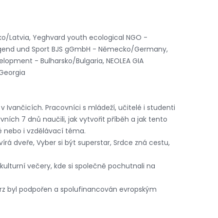
ko/Latvia, Yeghvard youth ecological NGO -
, Jugend und Sport BJS gGmbH - Německo/Germany,
velopment - Bulharsko/Bulgaria, NEOLEA GIA
Georgia
 Ivančicích. Pracovníci s mládeží, učitelé i studenti
ích 7 dnů naučili, jak vytvořit příběh a jak tento
é nebo i vzdělávací téma.
rá dveře, Vyber si být superstar, Srdce zná cestu,
ulturní večery, kde si společně pochutnali na
 kurz byl podpořen a spolufinancován evropským