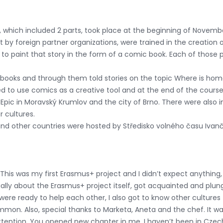
, which included 2 parts, took place at the beginning of Novemb
by foreign partner organizations, were trained in the creation of
to paint that story in the form of a comic book. Each of those p
c books and through them told stories on the topic Where is h
ed to use comics as a creative tool and at the end of the course 
ic Epic in Moravský Krumlov and the city of Brno. There were also
 cultures.
and other countries were hosted by Středisko volného času Ivan
! This was my first Erasmus+ project and I didn’t expect anything,
ally about the Erasmus+ project itself, got acquainted and plun
ere ready to help each other, I also got to know other cultures (
n. Also, special thanks to Marketa, Aneta and the chef. It was ve
ttention. You opened new chapter in me. I haven’t been in Czech 