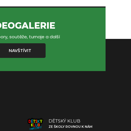
DEOGALERIE
ory, soutěže, turnaje a další
NAVŠTÍVIT
DĚTSKÝ KLUB
ZE ŠKOLY ROVNOU K NÁM