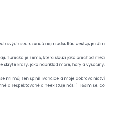
šech svých sourozenců nejmladší. Rád cestuji, jezdím
rají. Turecko je země, která slouží jako přechod mezi
je skryté krásy, jako například moře, hory a vysočiny.
e mi můj sen splnil. Ivančice a moje dobrovolnictví
né a respektované a neexistuje násilí. Těším se, co