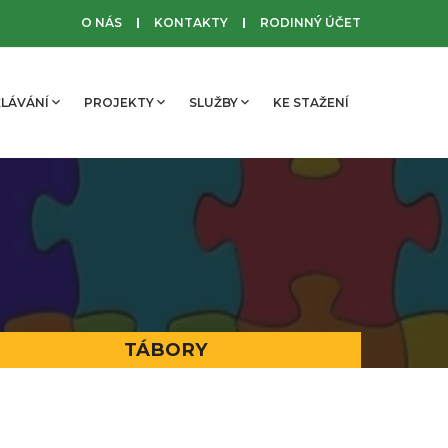
O NÁS
KONTAKTY
RODINNÝ ÚČET
LÁVÁNÍ
PROJEKTY
SLUŽBY
KE STAŽENÍ
TÁBORY