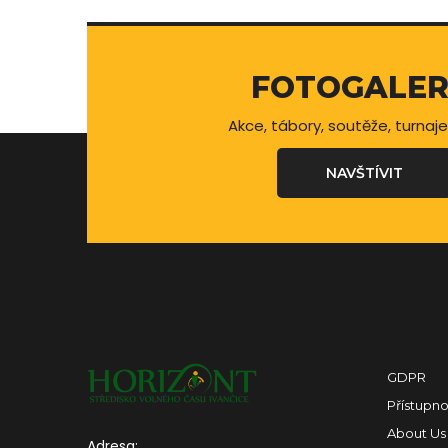
FOTOGALER
Akce, tábory, soutěže, turnaje
NAVŠTÍVIT
GDPR
Přístupno
About Us
Adresa: