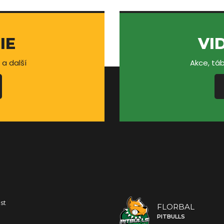
IE
VI
 a další
Akce, táb
st
FLORBAL
PITBULLS