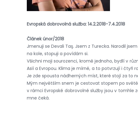
Evropská dobrovolná služba: 14.2.2018-7.4.2018
Článek únor/2018
Jmenuji se Devali Taş. Jsem z Turecka. Narodil jsem
na kole, stopuji a povídám si.
Všichni moji sourozenci, kromě jednoho, bydlí v různ
Asií a Evropou. Klima je mírné, a to potvrzují i čtyř
Je zde spousta nádherných míst, které stojí za to na
Mým největším snem je cestovat stopem po světě, po
v rámci Evropské dobrovolné služby jsou v tomhle z
mne čeká.