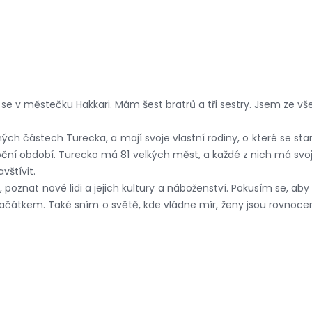
 se v městečku Hakkari. Mám šest bratrů a tři sestry. Jsem ze v
ých částech Turecka, a mají svoje vlastní rodiny, o které se sta
i roční období. Turecko má 81 velkých měst, a každé z nich má svo
vštívit.
znat nové lidi a jejich kultury a náboženství. Pokusím se, aby s
ačátkem. Také sním o světě, kde vládne mír, ženy jsou rovnocen