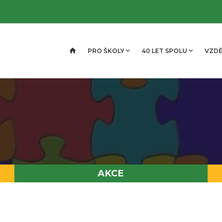
PRO ŠKOLY
40 LET SPOLU
VZDĚ
AKCE