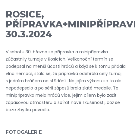
ROSICE,
PŘÍPRAVKA+MINIPŘÍPRAV
30.3.2024
V sobotu 30. března se přípravka a minipřípravka
zúčastnily turnaje v Rosicích. Velikonoční termín se
podepsal na menší účasti hráčů a když se k tomu přidala
vlna nemocí, stalo se, že přípravka odehrála celý turnaj
s jedním hráčem na střídání. Na jejím výkonu se to ale
nepodepsalo a po sérii zápasů brala zlaté medaile. To
minipřípravka měla hráčů více, jejím cílem bylo zažít
zápasovou atmosféru a sbírat nové zkušenosti, což se
beze zbytku povedlo.
FOTOGALERIE