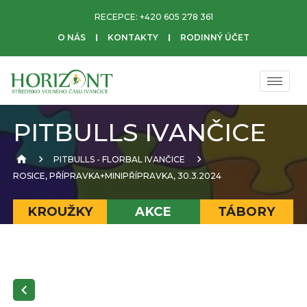
RECEPCE:
+420 605 278 361
O NÁS
KONTAKTY
RODINNÝ ÚČET
PITBULLS IVANČICE
PITBULLS - FLORBAL IVANČICE
ROSICE, PŘÍPRAVKA+MINIPŘÍPRAVKA, 30.3.2024
KROUŽKY
AKCE
TÁBORY