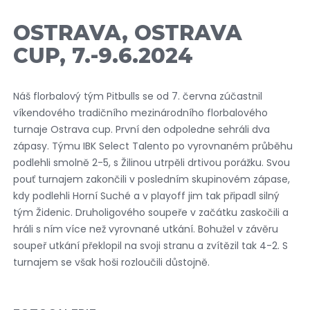
OSTRAVA, OSTRAVA
CUP, 7.-9.6.2024
Náš florbalový tým Pitbulls se od 7. června zúčastnil
víkendového tradičního mezinárodního florbalového
turnaje Ostrava cup. První den odpoledne sehráli dva
zápasy. Týmu IBK Select Talento po vyrovnaném průběhu
podlehli smolně 2-5, s Žilinou utrpěli drtivou porážku. Svou
pouť turnajem zakončili v posledním skupinovém zápase,
kdy podlehli Horní Suché a v playoff jim tak připadl silný
tým Židenic. Druholigového soupeře v začátku zaskočili a
hráli s ním více než vyrovnané utkání. Bohužel v závěru
soupeř utkání překlopil na svoji stranu a zvítězil tak 4-2. S
turnajem se však hoši rozloučili důstojně.