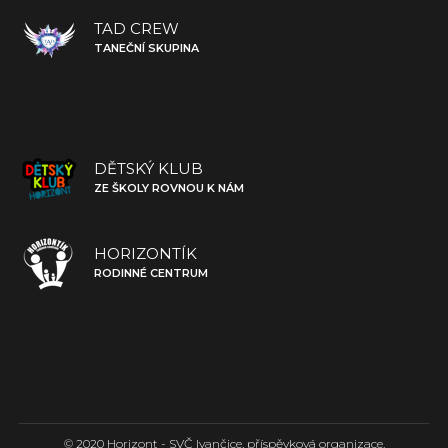
TAD CREW
TANEČNÍ SKUPINA
DĚTSKÝ KLUB
ZE ŠKOLY ROVNOU K NÁM
HORIZONTÍK
RODINNÉ CENTRUM
© 2020 Horizont - SVČ Ivančice, příspěvková organizace.