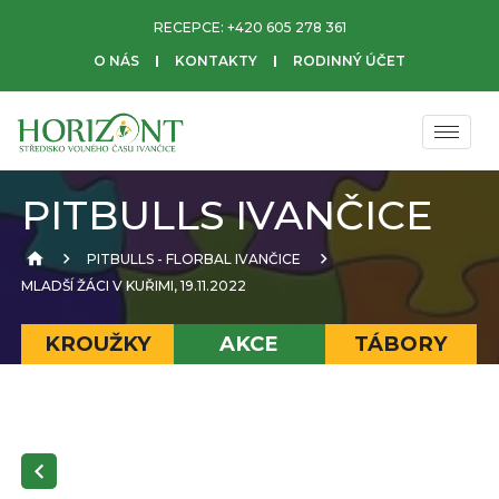
RECEPCE:
+420 605 278 361
O NÁS
KONTAKTY
RODINNÝ ÚČET
PITBULLS IVANČICE
PITBULLS - FLORBAL IVANČICE
MLADŠÍ ŽÁCI V KUŘIMI, 19.11.2022
KROUŽKY
AKCE
TÁBORY