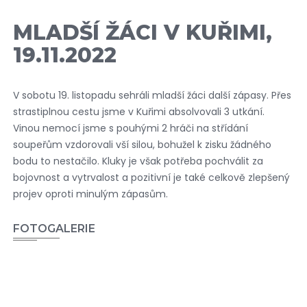
MLADŠÍ ŽÁCI V KUŘIMI,
19.11.2022
V sobotu 19. listopadu sehráli mladší žáci další zápasy. Přes
strastiplnou cestu jsme v Kuřimi absolvovali 3 utkání.
Vinou nemocí jsme s pouhými 2 hráči na střídání
soupeřům vzdorovali vší silou, bohužel k zisku žádného
bodu to nestačilo. Kluky je však potřeba pochválit za
bojovnost a vytrvalost a pozitivní je také celkově zlepšený
projev oproti minulým zápasům.
FOTOGALERIE