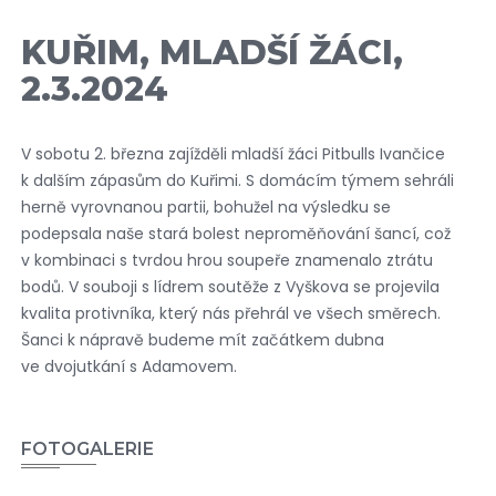
KUŘIM, MLADŠÍ ŽÁCI,
2.3.2024
V sobotu 2. března zajížděli mladší žáci Pitbulls Ivančice
k dalším zápasům do Kuřimi. S domácím týmem sehráli
herně vyrovnanou partii, bohužel na výsledku se
podepsala naše stará bolest neproměňování šancí, což
v kombinaci s tvrdou hrou soupeře znamenalo ztrátu
bodů. V souboji s lídrem soutěže z Vyškova se projevila
kvalita protivníka, který nás přehrál ve všech směrech.
Šanci k nápravě budeme mít začátkem dubna
ve dvojutkání s Adamovem.
FOTOGALERIE