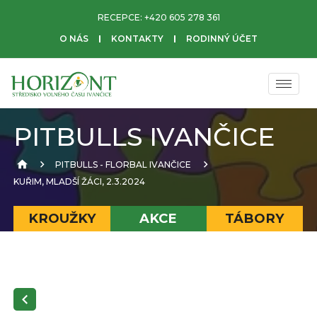
RECEPCE:
+420 605 278 361
O NÁS
KONTAKTY
RODINNÝ ÚČET
PITBULLS IVANČICE
PITBULLS - FLORBAL IVANČICE
KUŘIM, MLADŠÍ ŽÁCI, 2.3.2024
KROUŽKY
AKCE
TÁBORY