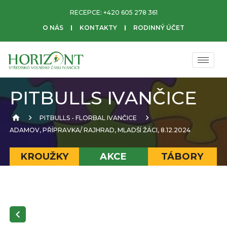
RECEPCE:
+420 605 278 361
O NÁS
KONTAKTY
RODINNÝ ÚČET
PITBULLS IVANČICE
PITBULLS - FLORBAL IVANČICE
ADAMOV, PŘÍPRAVKA/ RAJHRAD, MLADŠÍ ŽÁCI, 8.12.2024
KROUŽKY
AKCE
TÁBORY