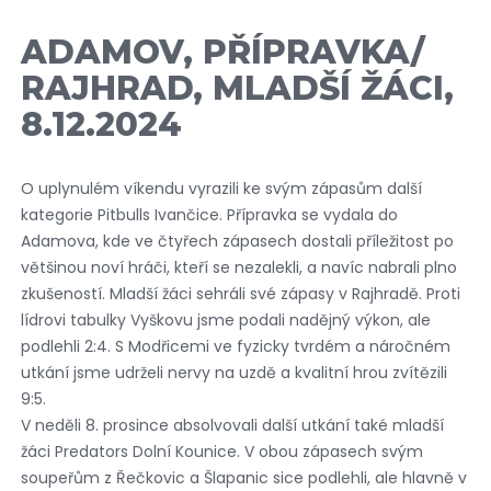
ADAMOV, PŘÍPRAVKA/
RAJHRAD, MLADŠÍ ŽÁCI,
8.12.2024
O uplynulém víkendu vyrazili ke svým zápasům další
kategorie Pitbulls Ivančice. Přípravka se vydala do
Adamova, kde ve čtyřech zápasech dostali příležitost po
většinou noví hráči, kteří se nezalekli, a navíc nabrali plno
zkušeností. Mladší žáci sehráli své zápasy v Rajhradě. Proti
lídrovi tabulky Vyškovu jsme podali nadějný výkon, ale
podlehli 2:4. S Modřicemi ve fyzicky tvrdém a náročném
utkání jsme udrželi nervy na uzdě a kvalitní hrou zvítězili
9:5.
V neděli 8. prosince absolvovali další utkání také mladší
žáci Predators Dolní Kounice. V obou zápasech svým
soupeřům z Řečkovic a Šlapanic sice podlehli, ale hlavně v