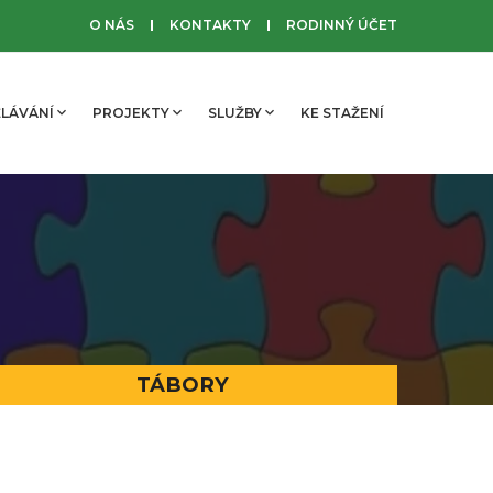
O NÁS
KONTAKTY
RODINNÝ ÚČET
LÁVÁNÍ
PROJEKTY
SLUŽBY
KE STAŽENÍ
TÁBORY