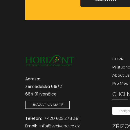
GDPR
Přístupno
About Us
Adresa:
Pro Médi
Zemědělská 619/2
664 91 Ivančice
CHCI 
UKÁZAT NA MAPĚ
Telefon:
+420 605 278 361
ZŘIZO
Email:
info@svcivancice.cz