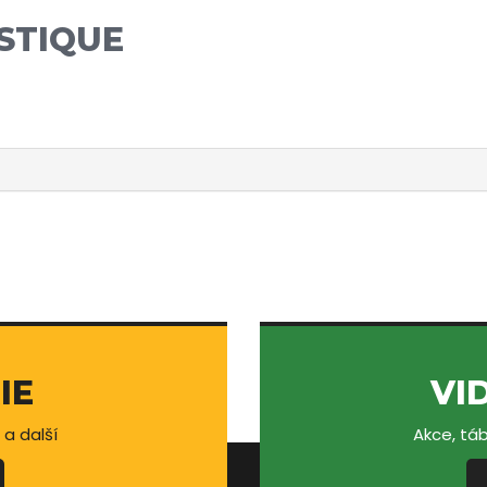
STIQUE
IE
VI
 a další
Akce, táb