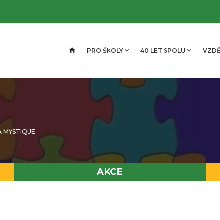
PRO ŠKOLY
40 LET SPOLU
VZDĚ
A MYSTIQUE
AKCE