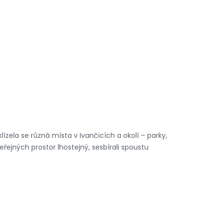
ízela se různá místa v Ivančicích a okolí – parky,
eřejných prostor lhostejný, sesbírali spoustu