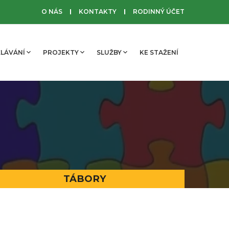
O NÁS
KONTAKTY
RODINNÝ ÚČET
LÁVÁNÍ
PROJEKTY
SLUŽBY
KE STAŽENÍ
TÁBORY