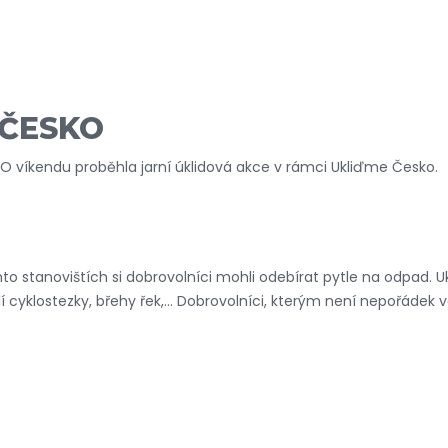
 ČESKO
? O víkendu proběhla jarní úklidová akce v rámci Ukliďme Česko.
 stanovištích si dobrovolníci mohli odebírat pytle na odpad. Ukl
lí cyklostezky, břehy řek,… Dobrovolníci, kterým není nepořádek v