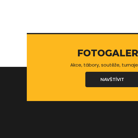
FOTOGALER
Akce, tábory, soutěže, turnaje
NAVŠTÍVIT