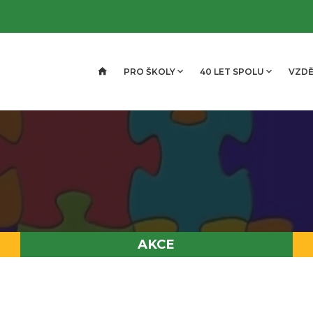
PRO ŠKOLY
40 LET SPOLU
VZDĚ
AKCE