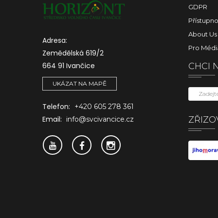
GDPR
Přístupno
About Us
Adresa:
Pro Médi
Zemědělská 619/2
664 91 Ivančice
CHCI 
UKÁZAT NA MAPĚ
Telefon:
+420 605 278 361
ZŘIZO
Email:
info@svcivancice.cz