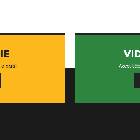
IE
VI
 a další
Akce, táb