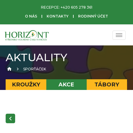
RECEPCE:
+420 605 278 361
O NÁS
KONTAKTY
RODINNÝ ÚČET
AKTUALITY
SPORŤÁČEK
KROUŽKY
AKCE
TÁBORY