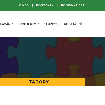
O NÁS
KONTAKTY
RODINNÝ ÚČET
LÁVÁNÍ
PROJEKTY
SLUŽBY
KE STAŽENÍ
TÁBORY