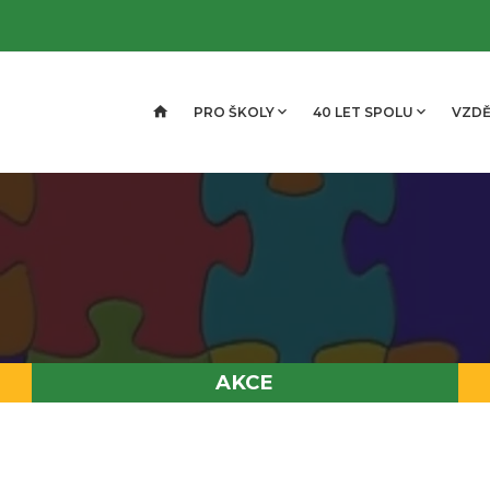
PRO ŠKOLY
40 LET SPOLU
VZDĚ
AKCE