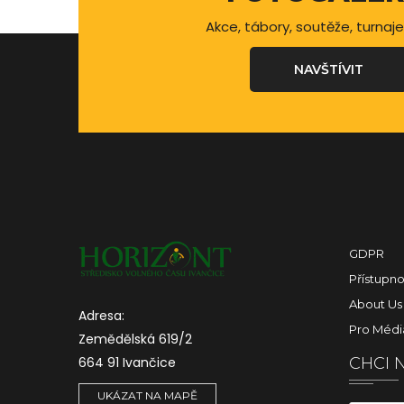
Akce, tábory, soutěže, turnaje
NAVŠTÍVIT
GDPR
Přístupno
About Us
Adresa:
Pro Médi
Zemědělská 619/2
664 91 Ivančice
CHCI 
UKÁZAT NA MAPĚ