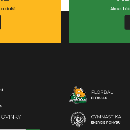
 a další
Akce, táb
st
FLORBAL
PITBULLS
a
NOVINKY
GYMNASTIKA
ENERGIE POHYBU