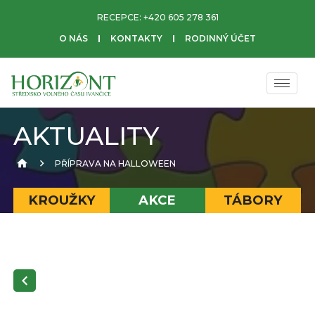
RECEPCE:
+420 605 278 361
O NÁS
KONTAKTY
RODINNÝ ÚČET
AKTUALITY
PŘÍPRAVA NA HALLOWEEN
KROUŽKY
AKCE
TÁBORY