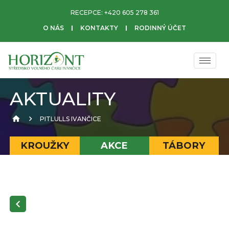
RECEPCE:
+420 605 278 361
O NÁS
KONTAKTY
RODINNÝ ÚČET
AKTUALITY
PITLULLS IVANČICE
KROUŽKY
AKCE
TÁBORY