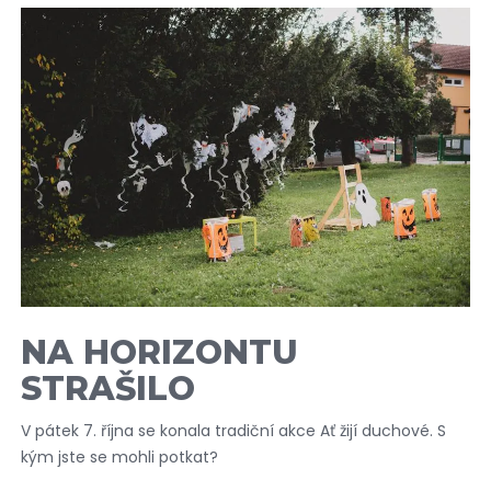
NA HORIZONTU
STRAŠILO
V pátek 7. října se konala tradiční akce Ať žijí duchové. S
kým jste se mohli potkat?