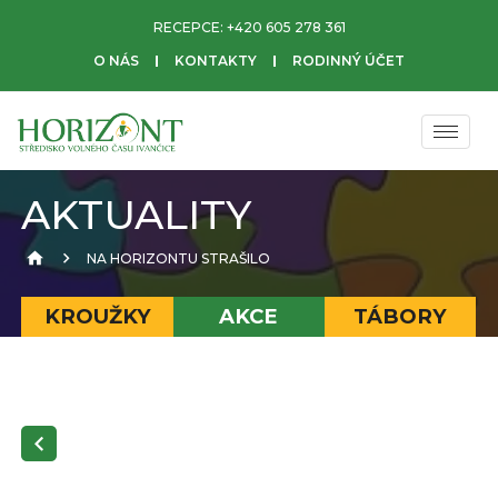
RECEPCE:
+420 605 278 361
O NÁS
KONTAKTY
RODINNÝ ÚČET
AKTUALITY
NA HORIZONTU STRAŠILO
KROUŽKY
AKCE
TÁBORY