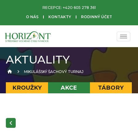
RECEPCE:
+420 605 278 361
O NÁS
KONTAKTY
RODINNÝ ÚČET
AKTUALITY
MIKULÁŠSKÝ ŠACHOVÝ TURNAJ
KROUŽKY
AKCE
TÁBORY