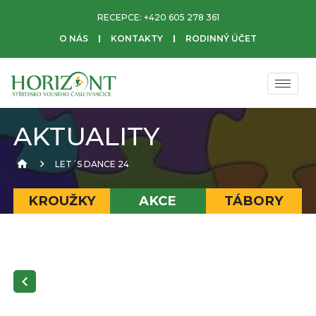
RECEPCE:
+420 605 278 361
O NÁS
KONTAKTY
RODINNÝ ÚČET
AKTUALITY
LET´S DANCE 24
KROUŽKY
AKCE
TÁBORY