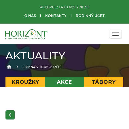
RECEPCE:
+420 605 278 361
O NÁS
KONTAKTY
RODINNÝ ÚČET
AKTUALITY
GYMNASTICKÝ ÚSPĚCH
KROUŽKY
AKCE
TÁBORY