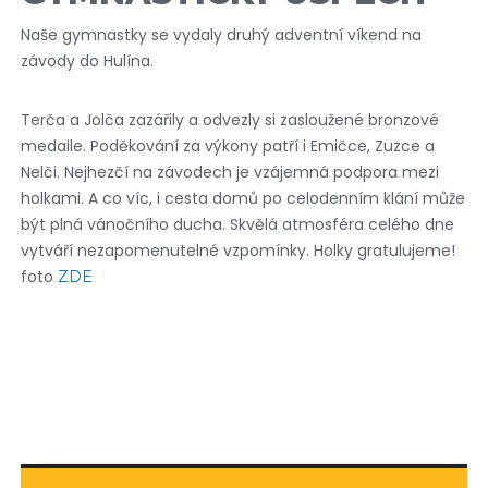
Naše gymnastky se vydaly druhý adventní víkend na
závody do Hulína.
Terča a Jolča zazářily a odvezly si zasloužené bronzové
medaile. Poděkování za výkony patří i Emičce, Zuzce a
Nelči. Nejhezčí na závodech je vzájemná podpora mezi
holkami. A co víc, i cesta domů po celodenním klání může
být plná vánočního ducha. Skvělá atmosféra celého dne
vytváří nezapomenutelné vzpomínky. Holky gratulujeme!
foto
ZDE