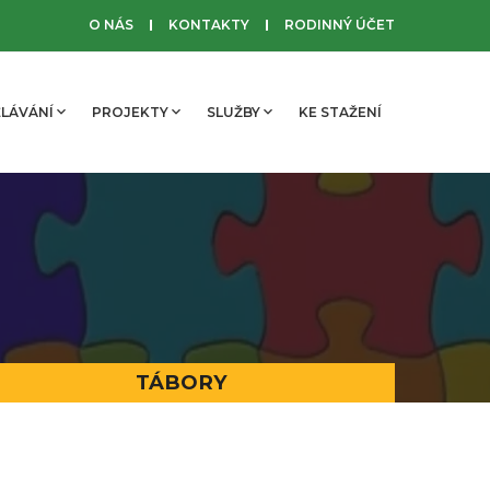
O NÁS
KONTAKTY
RODINNÝ ÚČET
LÁVÁNÍ
PROJEKTY
SLUŽBY
KE STAŽENÍ
TÁBORY