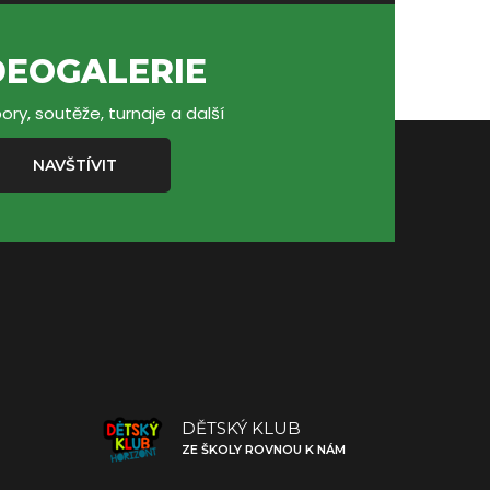
DEOGALERIE
ory, soutěže, turnaje a další
NAVŠTÍVIT
DĚTSKÝ KLUB
ZE ŠKOLY ROVNOU K NÁM