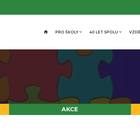
PRO ŠKOLY
40 LET SPOLU
VZDĚ
AKCE