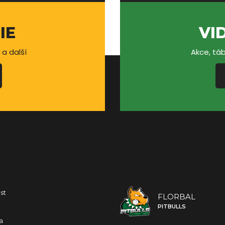
IE
VI
 a další
Akce, táb
st
FLORBAL
PITBULLS
a