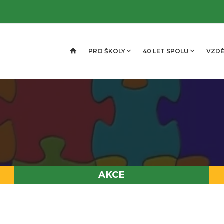
PRO ŠKOLY
40 LET SPOLU
VZDĚ
AKCE