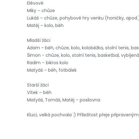
Elévové
Miky – chůze
Lukáš – chůze, pohybové hry venku (honičky, apod.
Matěj – kolo, běh
Mladší žáci
Adam - běh, chůze, kolo, koloběžka, stolní tenis, bas
Šimon - chůze, kolo, stolní tenis, basketbal, vybíjen
Radim – bikros kolo
Matyáš – běh, fotbálek
Starší žáci
Vítek – běh
Matyáš, Tomáš, Matěj – posilovna
Kluci, velká pochvala :) Příležitost přeje připraveným