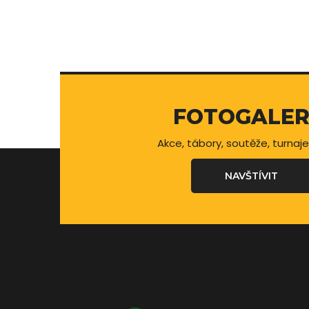
FOTOGALER
Akce, tábory, soutěže, turnaje
NAVŠTÍVIT