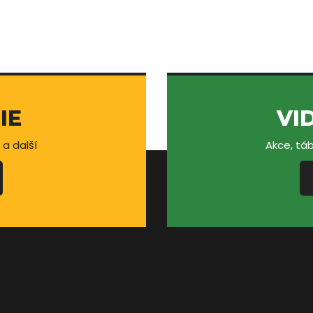
IE
VI
 a další
Akce, táb