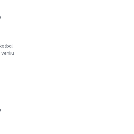
)
ketbal,
á venku
!