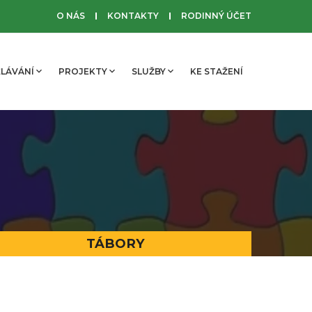
O NÁS
KONTAKTY
RODINNÝ ÚČET
LÁVÁNÍ
PROJEKTY
SLUŽBY
KE STAŽENÍ
TÁBORY