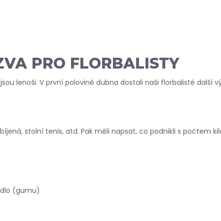
ZVA PRO FLORBALISTY
nejsou lenoši. V první polovině dubna dostali naši florbalisté další
ybíjená, stolní tenis, atd. Pak měli napsat, co podnikli s počtem
hadlo (gumu)