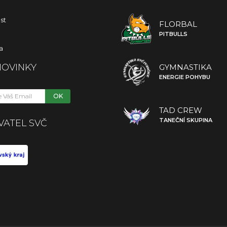
st
FLORBAL
PITBULLS
a
NOVINKY
GYMNASTIKA
ENERGIE POHYBU
OK
TAD CREW
TANEČNÍ SKUPINA
VATEL SVČ