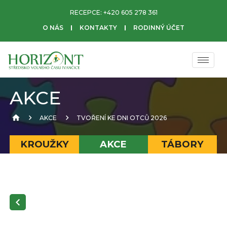
RECEPCE:
+420 605 278 361
O NÁS
KONTAKTY
RODINNÝ ÚČET
AKCE
AKCE
TVOŘENÍ KE DNI OTCŮ 2026
KROUŽKY
AKCE
TÁBORY