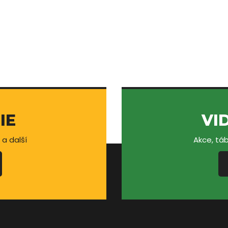
IE
VI
 a další
Akce, táb