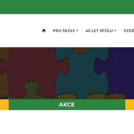
PRO ŠKOLY
40 LET SPOLU
VZDĚ
AKCE