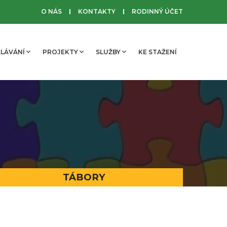
O NÁS
KONTAKTY
RODINNÝ ÚČET
LÁVÁNÍ
PROJEKTY
SLUŽBY
KE STAŽENÍ
TÁBORY