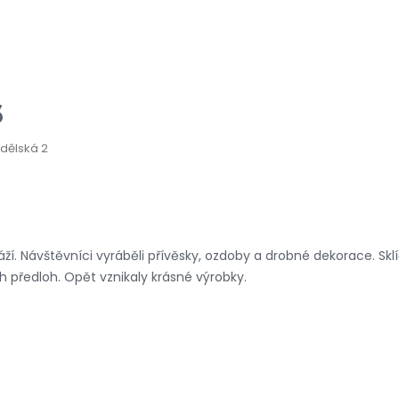
6
dělská 2
ží. Návštěvníci vyráběli přívěsky, ozdoby a drobné dekorace. Sk
ch předloh. Opět vznikaly krásné výrobky.