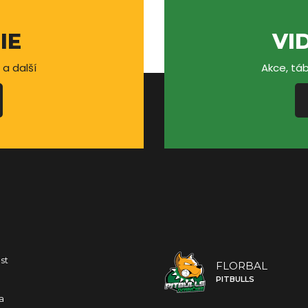
IE
VI
 a další
Akce, táb
st
FLORBAL
PITBULLS
a