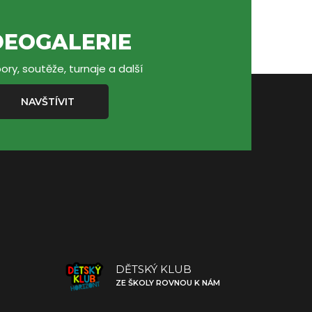
DEOGALERIE
ory, soutěže, turnaje a další
NAVŠTÍVIT
DĚTSKÝ KLUB
ZE ŠKOLY ROVNOU K NÁM