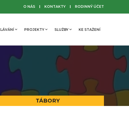
O NÁS
KONTAKTY
RODINNÝ ÚČET
LÁVÁNÍ
PROJEKTY
SLUŽBY
KE STAŽENÍ
TÁBORY