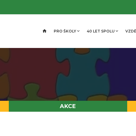
PRO ŠKOLY
40 LET SPOLU
VZDĚ
AKCE