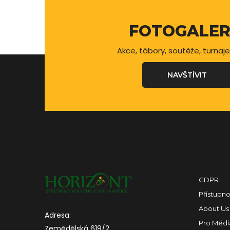
FOTOGALER
Akce, tábory, soutěže, turnaje
NAVŠTÍVIT
GDPR
Přístupno
About Us
Adresa:
Pro Médi
Zemědělská 619/2