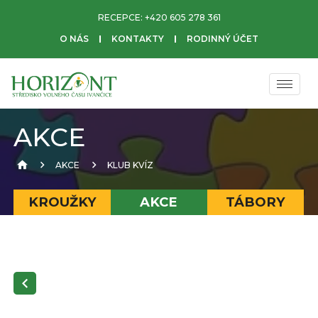
RECEPCE:
+420 605 278 361
O NÁS
KONTAKTY
RODINNÝ ÚČET
AKCE
AKCE
KLUB KVÍZ
KROUŽKY
AKCE
TÁBORY