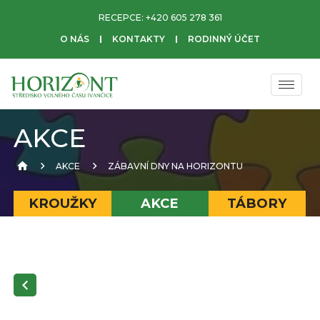
RECEPCE:
+420 605 278 361
O NÁS
KONTAKTY
RODINNÝ ÚČET
AKCE
AKCE
ZÁBAVNÍ DNY NA HORIZONTU
KROUŽKY
AKCE
TÁBORY